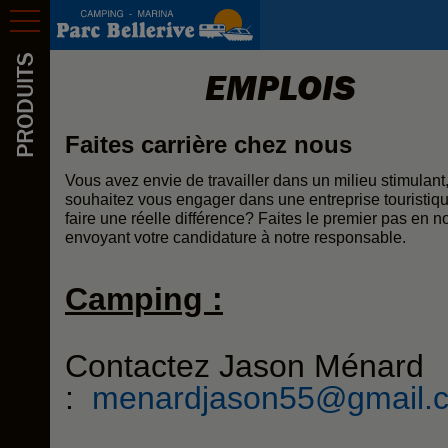
Activités
Réservation
PRODUITS
EMPLOIS
Tarifs
Faites carrière chez nous
Photos
Vous avez envie de travailler dans un milieu stimulant
Plan
souhaitez vous engager dans une entreprise touristiqu
faire une réelle différence? Faites le premier pas en n
Emploi
envoyant votre candidature à notre responsable.
Nous joindre
Camping :
Contactez Jason Ménard
:
menardjason55@gmail.