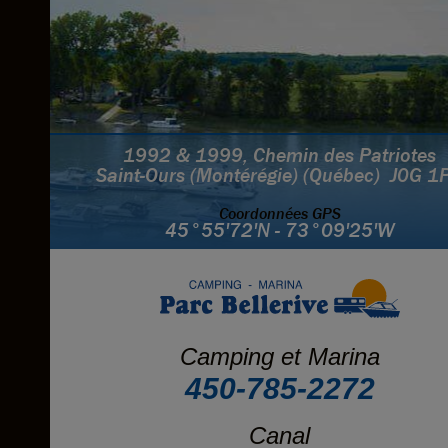
1992 & 1999, Chemin des Patriotes
Saint-Ours (Montérégie) (Québec) J0G 1
Coordonnées GPS
45°55'72'N - 73°09'25'W
Camping et Marina
450-785-2272
Canal