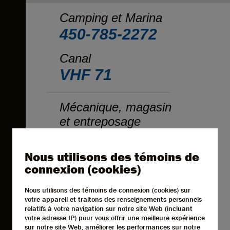
Camping et Marina
450-785-2272
Canal
VHF 71
Mécanique, magasin
et entreposage
450-785-5566
Nous utilisons des témoins de
Restaurant
connexion (cookies)
450-785-2246
Nous utilisons des témoins de connexion (cookies) sur
votre appareil et traitons des renseignements personnels
Numéro d'enregistrement
relatifs à votre navigation sur notre site Web (incluant
votre adresse IP) pour vous offrir une meilleure expérience
199452
sur notre site Web, améliorer les performances sur notre