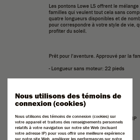
Les pontons Lowe LS offrent le mélange p
familles qui veulent tout cela sans com
quatre longueurs disponibles et de nomb
pour correspondre à votre style de vie, 
profiter du soleil.
Prêt pour l'aventure. Approuvé par la fam
- Longueur sans moteur: 22 pieds
- Largeur: 8 pieds 6 pouces
- Poids: 2065 livres
Nous utilisons des témoins de
connexion (cookies)
- NB de passager maximum: 10
Nous utilisons des témoins de connexion (cookies) sur
- Puissance moteur maximum: 150 HP
votre appareil et traitons des renseignements personnels
relatifs à votre navigation sur notre site Web (incluant
- Réservoir à essence: 90 litres
votre adresse IP) pour vous offrir une meilleure expérience
sur notre site Web, améliorer les performances sur notre