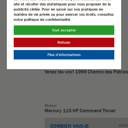
- Volant inclinable
site et récolter des statistiques pour vous proposer de la
publicité ciblée. Pour en savoir sur nos pratiques en
- Table à dîner
matière de vie privée ou pour exercer vos droits, consultez
notre politique de confidentialité.
- Toit bimini
Tout accepter
- Toile rapide
Refuser
- Option quilles de performance
Plus d'informations
Venez les voir! 1999 Chemin des Patriot
Moteur:
Mercury 115 HP Command Thrust
COMBIEN VAIS-JE
VER