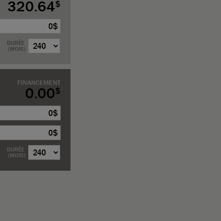
320.64
$
$
DURÉE
(MOIS)
FINANCEMENT
0.00
$
$
$
DURÉE
(MOIS)