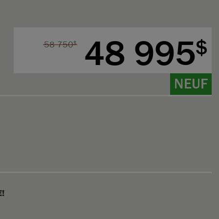
48 995
$
58 750
$
NEUF
!