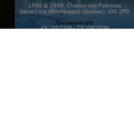
1992 & 1999, Chemin des Patriotes
Saint-Ours (Montérégie) (Québec) J0G 1P0
Coordonnées GPS
45°55'72'N - 73°09'25'W
Camping et Marina
450-785-2272
Canal
VHF 71
Mécanique, magasin
et entreposage